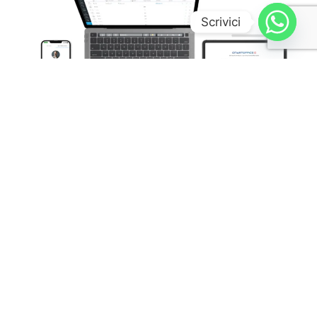
Scrivici
La collaboration è l’approccio lavorativo di
squadra che integra tecnologie avanzate di
comunicazione e pratiche collaborative
con l’obiettivo di:
AUMENTARE PRODUTTIVITÀ