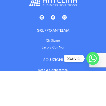
GRUPPO ANTELMA
Chi Siamo
Lavora Con Noi
SOLUZIONI
Rete & Connettività
Voice & Collaboration
Smart Office Suite
Cyber Security & Business Continuity
Antelma Secure
Formazione Cyber Security