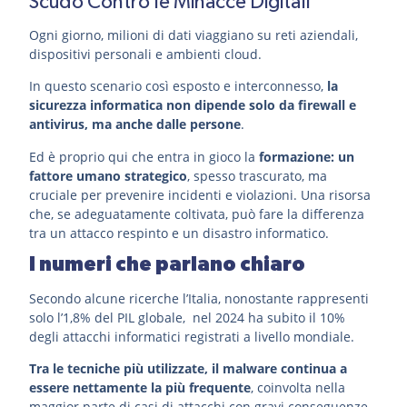
Scudo Contro le Minacce Digitali
Ogni giorno, milioni di dati viaggiano su reti aziendali,
dispositivi personali e ambienti cloud.
In questo scenario così esposto e interconnesso,
la
sicurezza informatica non dipende solo da firewall e
antivirus, ma anche dalle persone
.
Ed è proprio qui che entra in gioco la
formazione: un
fattore umano strategico
, spesso trascurato, ma
cruciale per prevenire incidenti e violazioni. Una risorsa
che, se adeguatamente coltivata, può fare la differenza
tra un attacco respinto e un disastro informatico.
I numeri che parlano chiaro
Secondo alcune ricerche l’Italia, nonostante rappresenti
solo l’1,8% del PIL globale, nel 2024 ha subito il 10%
degli attacchi informatici registrati a livello mondiale.
Tra le tecniche più utilizzate, il malware continua a
essere nettamente la più frequente
, coinvolta nella
maggior parte di casi di attacchi con gravi conseguenze.